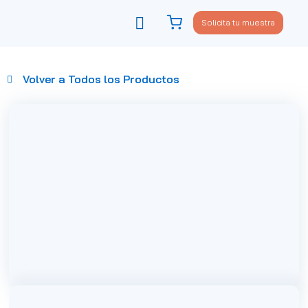
Solicita tu muestra
Viste tu sofá
Política de privacidad
Volver a Todos los Productos