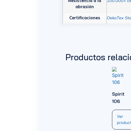
Resistencia a la
100.000+ ci
abrasión
Certificaciones
OekoTex Sta
Productos relac
Spirit
106
Ver
produc