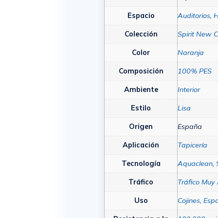
Espacio
Auditorios
,
H
Colección
Spirit New C
Color
Naranja
Composición
100% PES
Ambiente
Interior
Estilo
Lisa
Origen
España
Aplicación
Tapicería
Tecnología
Aquaclean
,
Tráfico
Tráfico Muy 
Uso
Cojines
,
Esp