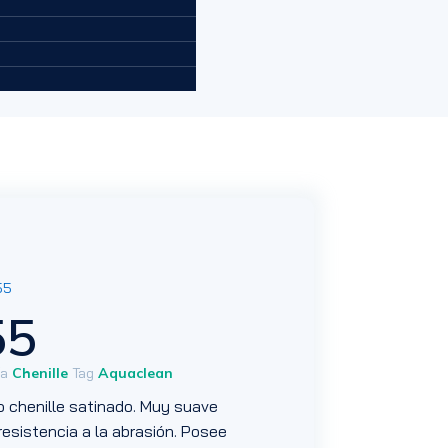
55
55
ía
Chenille
Tag
Aquaclean
po chenille satinado. Muy suave
resistencia a la abrasión. Posee