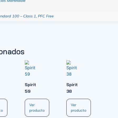
clos Martindale
ndard 100 – Class 1
,
PFC Free
ionados
Spirit
Spirit
59
38
Ver
Ver
to
producto
producto