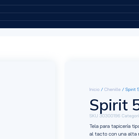
Inicio
/
Chenille
/ Spirit 
Spirit 
SKU
30300196
Categor
Tela para tapicería ti
al tacto con una alta 