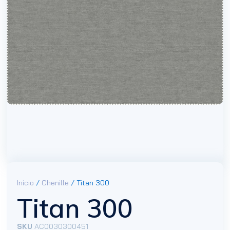
Inicio
/
Chenille
/ Titan 300
Titan 300
SKU
AC0030300451