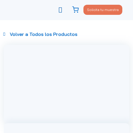
Solicita tu muestra
Viste tu sofá
Política de privacidad
Volver a Todos los Productos