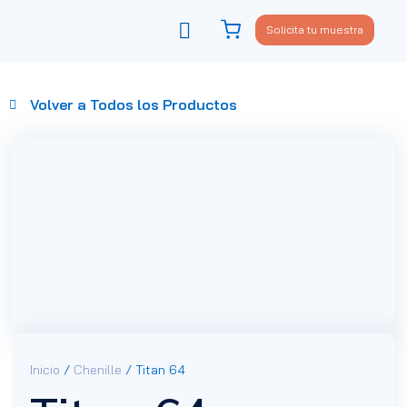
Solicita tu muestra
Viste tu sofá
Política de privacidad
Volver a Todos los Productos
Inicio
/
Chenille
/ Titan 64