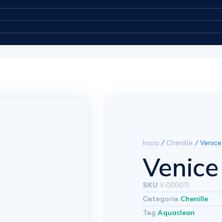
Inicio
/
Chenille
/ Venice 
Venice
SKU
V-000011
Categoría
Chenille
Tag
Aquaclean