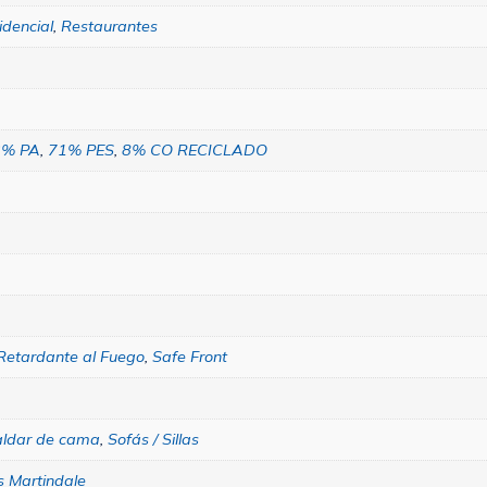
idencial
,
Restaurantes
3% PA
,
71% PES
,
8% CO RECICLADO
Retardante al Fuego
,
Safe Front
aldar de cama
,
Sofás / Sillas
s Martindale