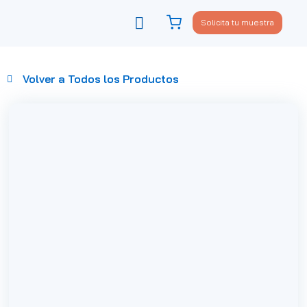
Solicita tu muestra
Viste tu sofá
Política de privacidad
Volver a Todos los Productos