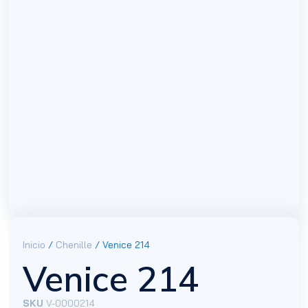
Inicio
/
Chenille
/ Venice 214
Venice 214
SKU
V-0000214