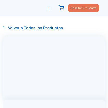
Solicita tu muestra
Viste tu sofá
Política de privacidad
Volver a Todos los Productos