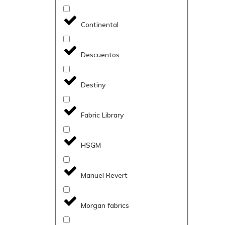
Continental
Descuentos
Destiny
Fabric Library
HSGM
Manuel Revert
Morgan fabrics