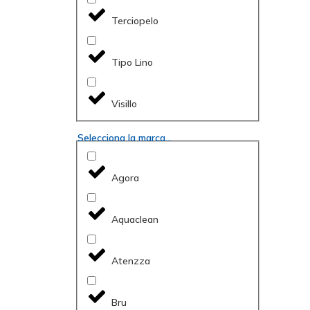
Terciopelo
Tipo Lino
Visillo
Selecciona la marca...
Agora
Aquaclean
Atenzza
Bru