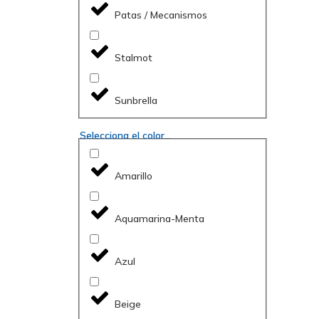
Patas / Mecanismos
Stalmot
Sunbrella
Selecciona el color...
Amarillo
Aquamarina-Menta
Azul
Beige