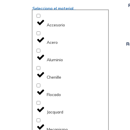
Selecciona el material...
Accesorio
Acero
R
Aluminio
Chenille
Flocado
Jacquard
Mecanismo