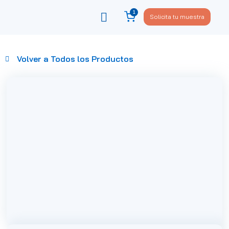
1
Solicita tu muestra
Viste tu sofá
Política de privacidad
Volver a Todos los Productos