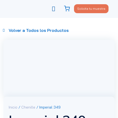
Solicita tu muestra
Viste tu sofá
Política de privacidad
Volver a Todos los Productos
Inicio
/
Chenille
/ Imperial 349