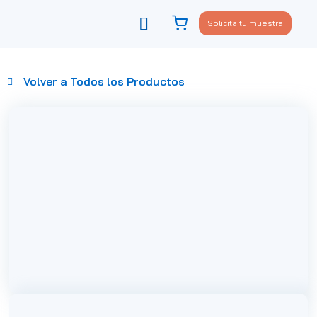
Solicita tu muestra
Viste tu sofá
Política de privacidad
Volver a Todos los Productos