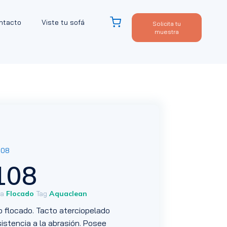
ntacto
Viste tu sofá
Solicita tu
muestra
108
108
ía
Flocado
Tag
Aquaclean
po flocado. Tacto aterciopelado
esistencia a la abrasión. Posee