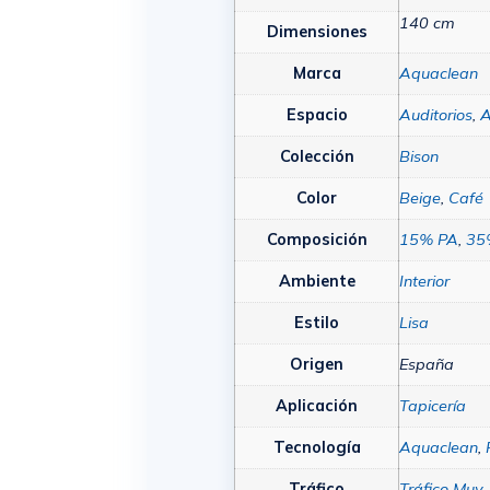
140 cm
Dimensiones
Marca
Aquaclean
Espacio
Auditorios
,
A
Colección
Bison
Color
Beige
,
Café
Composición
15% PA
,
35
Ambiente
Interior
Estilo
Lisa
Origen
España
Aplicación
Tapicería
Tecnología
Aquaclean
,
Tráfico
Tráfico Muy 