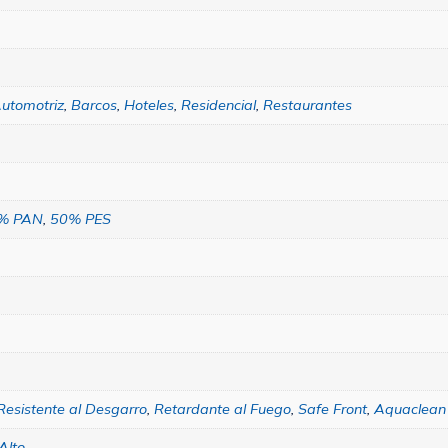
utomotriz
,
Barcos
,
Hoteles
,
Residencial
,
Restaurantes
% PAN
,
50% PES
Resistente al Desgarro
,
Retardante al Fuego
,
Safe Front
,
Aquaclean
Alto