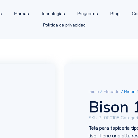
s
Marcas
Tecnologías
Proyectos
Blog
Co
Política de privacidad
Inicio
/
Flocado
/ Bison 
Bison 
SKU
Bi-000108
Categor
Tela para tapicería ti
liso. Tiene una alta r