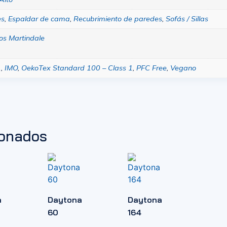
es
,
Espaldar de cama
,
Recubrimiento de paredes
,
Sofás / Sillas
os Martindale
1
,
IMO
,
OekoTex Standard 100 – Class 1
,
PFC Free
,
Vegano
ionados
a
Daytona
Daytona
60
164