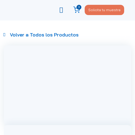
3
Solicita tu muestra
Viste tu sofá
Política de privacidad
Volver a Todos los Productos