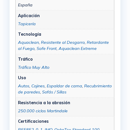
España
Aplicación
Tapicería
Tecnología
Aquaclean
,
Resistente al Desgarro
,
Retardante
al Fuego
,
Safe Front
,
Aquaclean Extreme
Tráfico
Tráfico Muy Alto
Uso
Autos
,
Cojines
,
Espaldar de cama
,
Recubrimiento
de paredes
,
Sofás / Sillas
Resistencia a la abrasión
250.000 ciclos Martindale
Certificaciones
BS5852-0-1
,
IMO
,
OekoTex Standard 100 –