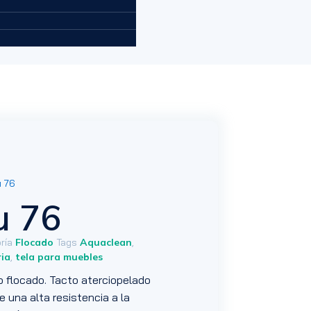
 76
u 76
ría
Flocado
Tags
Aquaclean
,
ria
,
tela para muebles
po flocado. Tacto aterciopelado
ne una alta resistencia a la