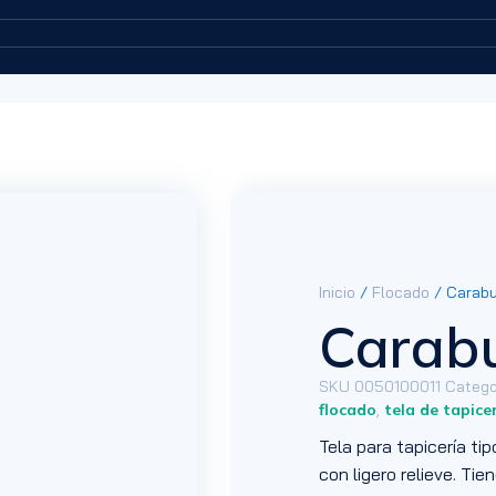
Inicio
/
Flocado
/ Carabu
Carab
SKU
0050100011
Catego
flocado
,
tela de tapice
Tela para tapicería ti
con ligero relieve. Tie