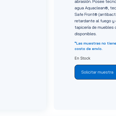
abrasión. Posee tecnol
agua Aquaclean®, tecn
Safe Front® (antibacter
retardante al fuego y 
tapicería de muebles d
disponibles.
*Las muestras no tien
costo de envío.
En Stock
Solicitar muestra