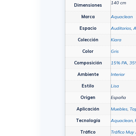
140 cm
Dimensiones
Marca
Aquaclean
Espacio
Auditorios
,
A
Colección
Kiara
Color
Gris
Composición
15% PA
,
35
Ambiente
Interior
Estilo
Lisa
Origen
España
Aplicación
Muebles
,
Tap
Tecnología
Aquaclean
,
Tráfico
Tráfico Muy 