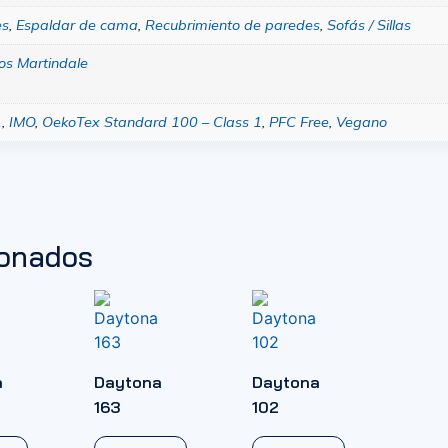
es
,
Espaldar de cama
,
Recubrimiento de paredes
,
Sofás / Sillas
os Martindale
1
,
IMO
,
OekoTex Standard 100 – Class 1
,
PFC Free
,
Vegano
ionados
a
Daytona
Daytona
163
102