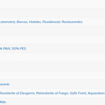
utomotriz
,
Barcos
,
Hoteles
,
Residencial
,
Restaurantes
% PAN
,
50% PES
icería
Resistente al Desgarro
,
Retardante al Fuego
,
Safe Front
,
Aquaclean
Alto