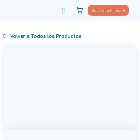
Solicita tu muestra
Viste tu sofá
Política de privacidad
Volver a Todos los Productos