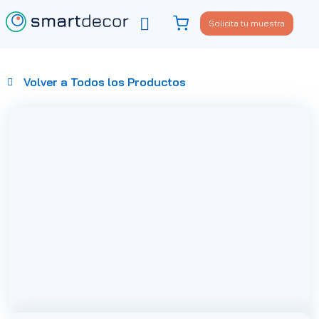
Solicita tu muestra
Viste tu sofá
Política de privacidad
Volver a Todos los Productos