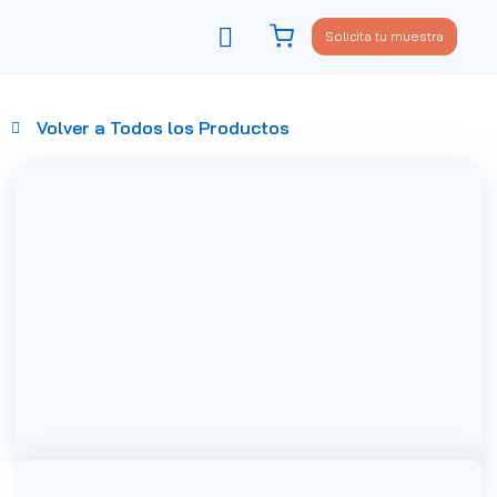
Solicita tu muestra
Viste tu sofá
Política de privacidad
Volver a Todos los Productos