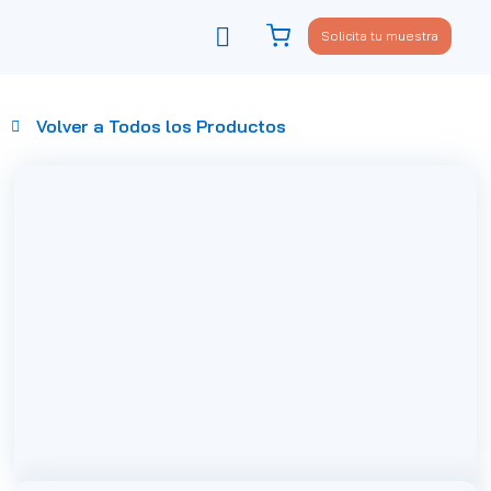
Solicita tu muestra
Viste tu sofá
Política de privacidad
Volver a Todos los Productos