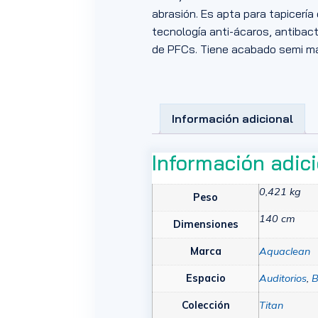
abrasión. Es apta para tapicería
tecnología anti-ácaros, antibacte
de PFCs. Tiene acabado semi mat
Información adicional
Información adic
0,421 kg
Peso
140 cm
Dimensiones
Marca
Aquaclean
Espacio
Auditorios
,
B
Colección
Titan