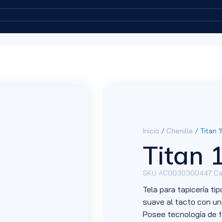
Inicio
/
Chenille
/ Titan 
Titan 
SKU
AC0030300447
Ca
Tela para tapicería ti
suave al tacto con una
Posee tecnología de f