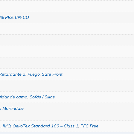
% PES
,
8% CO
Retardante al Fuego
,
Safe Front
aldar de cama
,
Sofás / Sillas
s Martindale
1
,
IMO
,
OekoTex Standard 100 – Class 1
,
PFC Free