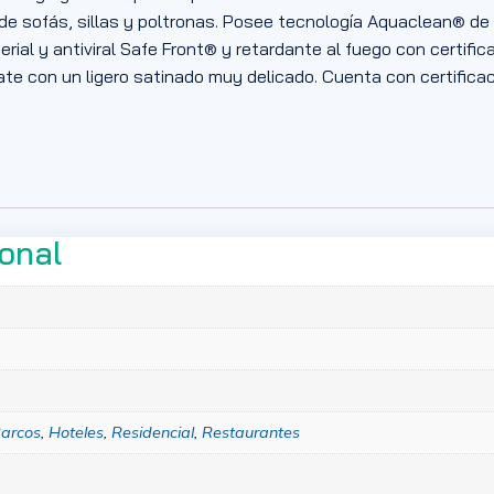
 de sofás, sillas y poltronas. Posee tecnología Aquaclean® de 
rial y antiviral Safe Front® y retardante al fuego con certific
e con un ligero satinado muy delicado. Cuenta con certificac
ional
arcos
,
Hoteles
,
Residencial
,
Restaurantes