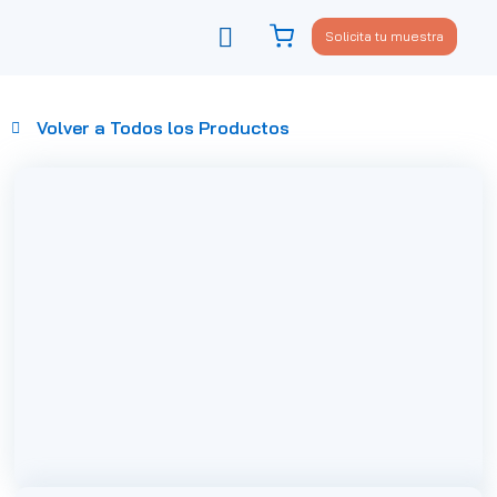
Solicita tu muestra
Viste tu sofá
Política de privacidad
Volver a Todos los Productos