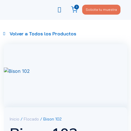
3
Solicita tu muestra
Viste tu sofá
Política de privacidad
Volver a Todos los Productos
Inicio
/
Flocado
/ Bison 102