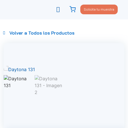
Solicita tu muestra
Viste tu sofá
Política de privacidad
Volver a Todos los Productos