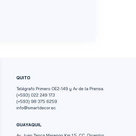
QUITO
Telégrafo Primero OE2-149 y Av de la Prensa.
(+593) 022 249 173
(+593) 98 375 6259
info@smartdecor.ec
GUAYAQUIL
Av Juan Tanca Marengo Km 1.5, CC. Dicentro.