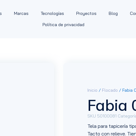
s
Marcas
Tecnologías
Proyectos
Blog
Co
Política de privacidad
Inicio
/
Flocado
/ Fabia 0
Fabia 
SKU
50100081
Categorí
Tela para tapicería ti
Tacto con relieve. Tie