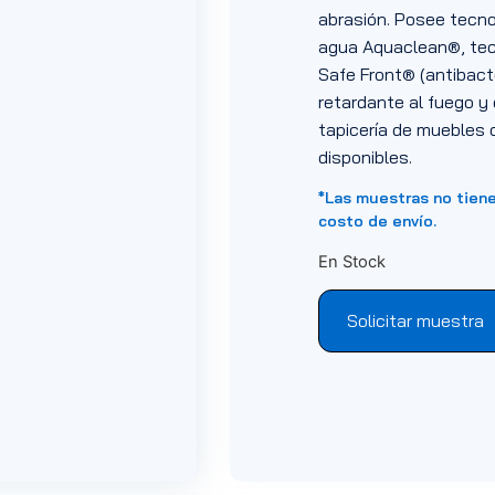
abrasión. Posee tecnol
agua Aquaclean®, tecn
Safe Front® (antibacter
retardante al fuego y 
tapicería de muebles d
disponibles.
*Las muestras no tien
costo de envío.
En Stock
Solicitar muestra