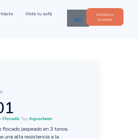
ntacto
Viste tu sofá
Solicita tu
muestra
0
1
01
a
Flocado
Tag
Aquaclean
po flocado jaspeado en 3 tonos.
ne una alta resistencia a la