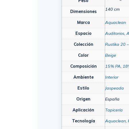
Peso
140 cm
Dimensiones
Marca
Aquaclean
Espacio
Auditorios
,
A
Colección
Rustika 20 
Color
Beige
Composición
15% PA
,
18
Ambiente
Interior
Estilo
Jaspeada
Origen
España
Aplicación
Tapicería
Tecnología
Aquaclean
,