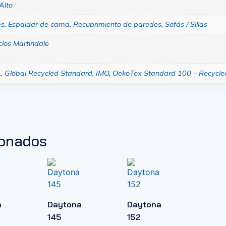
Alto
es
,
Espaldar de cama
,
Recubrimiento de paredes
,
Sofás / Sillas
clos Martindale
1
,
Global Recycled Standard
,
IMO
,
OekoTex Standard 100 – Recycle
ionados
a
Daytona
Daytona
145
152