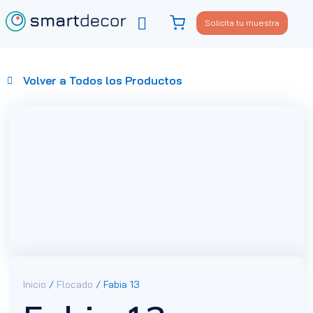
Solicita tu muestra
Viste tu sofá
Política de privacidad
Volver a Todos los Productos
Inicio
/
Flocado
/ Fabia 13