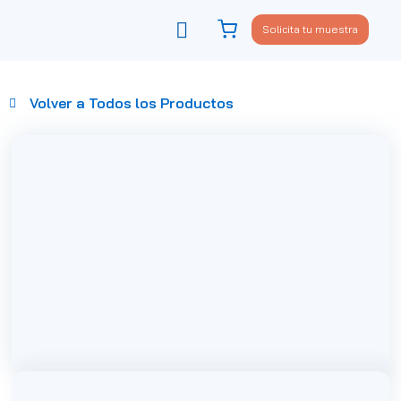
Solicita tu muestra
Viste tu sofá
Política de privacidad
Volver a Todos los Productos