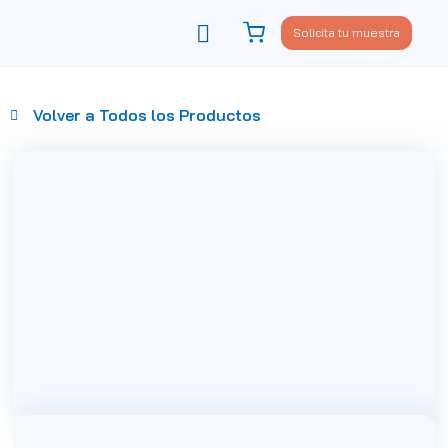
Solicita tu muestra
Viste tu sofá
Política de privacidad
Volver a Todos los Productos