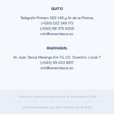
QUITO
Telégrafo Primero OE2-149 y Av de la Prensa.
(+593) 022 249 173
(+593) 98 375 6259
info@smartdecor.ec
GUAYAQUIL
Av Juan Tanca Marengo Km 1.5, CC. Dicentro. Local 7.
(+593) 99 203 9917
info@smartdecor.ec
Todos los derechos reservados. © Smartdecor 2024
Sitio desarrollado por
Zeon Digital Lab
© 2024