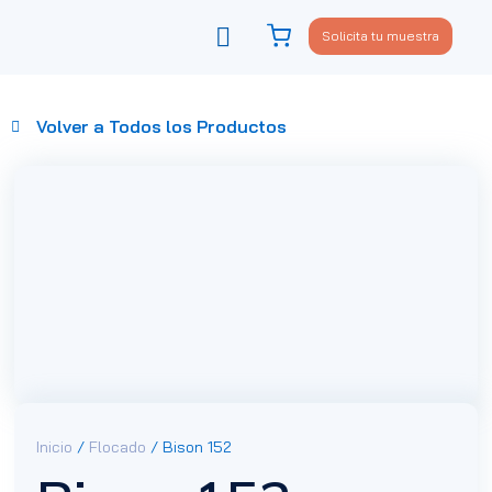
Solicita tu muestra
Viste tu sofá
Política de privacidad
Volver a Todos los Productos
Inicio
/
Flocado
/ Bison 152