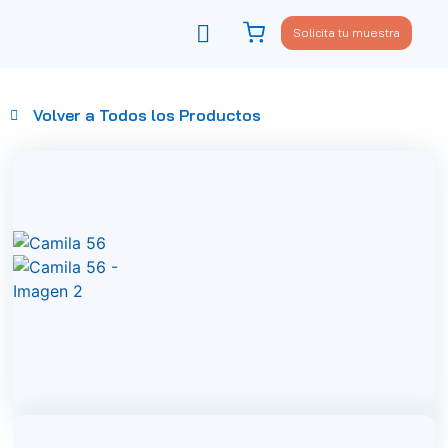
Solicita tu muestra
Viste tu sofá
Política de privacidad
Volver a Todos los Productos